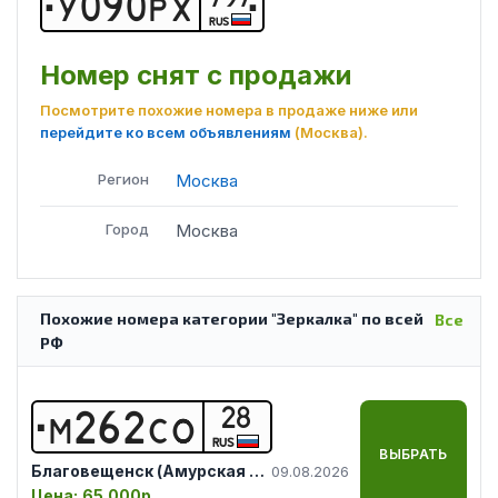
У
0
9
0
Р
Х
RUS
Номер снят с продажи
Посмотрите похожие номера в продаже ниже или
перейдите ко всем объявлениям
(Москва)
.
Регион
Москва
Город
Москва
Похожие номера категории "Зеркалка" по всей
Все
РФ
28
М
2
6
2
С
О
RUS
ВЫБРАТЬ
Благовещенск (Амурская обл.)
09.08.2026
Цена:
65 000р.