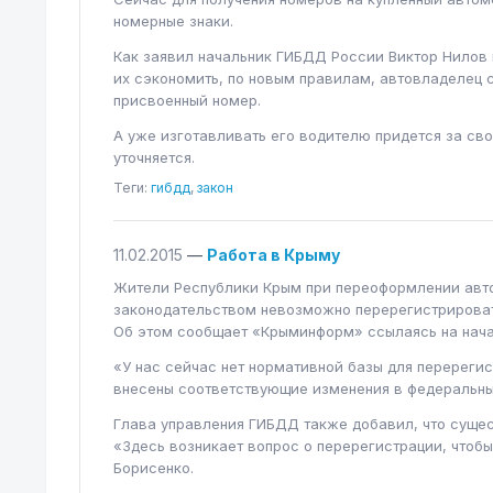
номерные знаки.
Как заявил начальник ГИБДД России Виктор Нилов 
их сэкономить, по новым правилам, автовладелец с
присвоенный номер.
А уже изготавливать его водителю придется за сво
уточняется.
Теги:
гибдд
,
закон
11.02.2015
—
Работа в Крыму
Жители Республики Крым при переоформлении автом
законодательством невозможно перерегистрировать
Об этом сообщает «Крыминформ» ссылаясь на нача
«У нас сейчас нет нормативной базы для перереги
внесены соответствующие изменения в федеральный
Глава управления ГИБДД также добавил, что суще
«Здесь возникает вопрос о перерегистрации, чтоб
Борисенко.