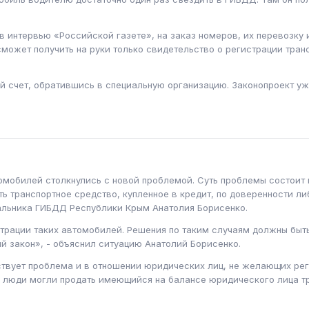
в интервью «Российской газете», на заказ номеров, их перевозку 
может получить на руки только свидетельство о регистрации тран
й счет, обратившись в специальную организацию. Законопроект уж
обилей столкнулись с новой проблемой. Суть проблемы состоит в
 транспортное средство, купленное в кредит, по доверенности ли
льника ГИБДД Республики Крым Анатолия Борисенко.
страции таких автомобилей. Решения по таким случаям должны быт
 закон», - объяснил ситуацию Анатолий Борисенко.
ствует проблема и в отношении юридических лиц, не желающих ре
ы люди могли продать имеющийся на балансе юридического лица тра