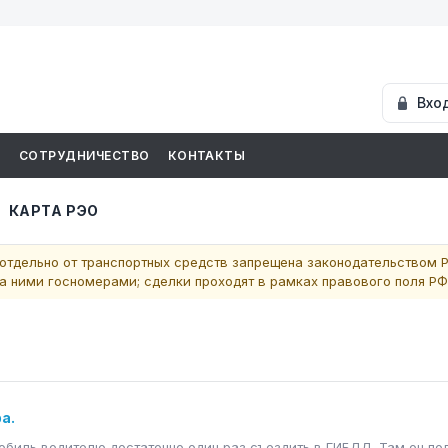
Вхо
И
СОТРУДНИЧЕСТВО
КОНТАКТЫ
КАРТА РЭО
отдельно от транспортных средств запрещена законодательством Р
 ними госномерами; сделки проходят в рамках правового поля РФ
а.
обиль водителю достаточно один раз съездить в ГИБДД. Там он по