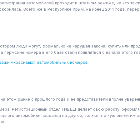
ерегистрация автомобилей проходит в штатном режиме, на что так
скорилась. Всего же в Республике Крым, на конец 2014 года, перер
котором люди могут, формально не нарушая закона, купить или пр
 пермские номера в его базе стали появляться с начала этого год
одажи «красивых» автомобильных номеров
 на этом рынке с прошлого года и ее представители вполне уверен
ера. Регистрационный отдел ГИБДД делает свою работу: оформляе
одного автомобиля продавца на другой, только что купленный им а
ю».