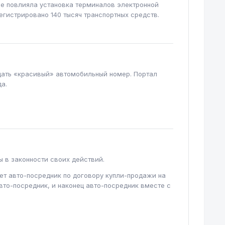
же повлияла установка терминалов электронной
егистрировано 140 тысяч транспортных средств.
одать «красивый» автомобильный номер. Портал
а.
ы в законности своих действий.
т авто-посредник по договору купли-продажи на
вто-посредник, и наконец авто-посредник вместе с