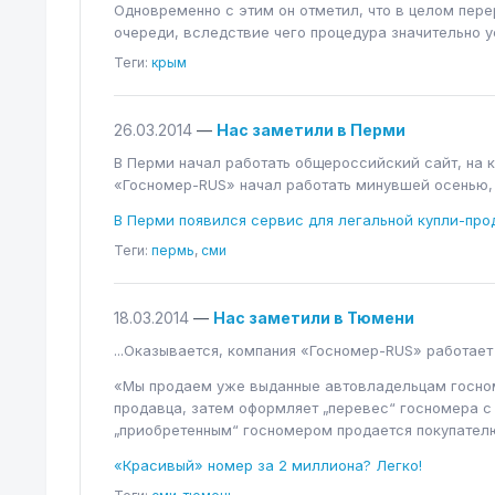
Одновременно с этим он отметил, что в целом пер
очереди, вследствие чего процедура значительно у
Теги:
крым
26.03.2014
—
Нас заметили в Перми
В Перми начал работать общероссийский сайт, на 
«Госномер-RUS» начал работать минувшей осенью, а
В Перми появился сервис для легальной купли-пр
Теги:
пермь
,
сми
18.03.2014
—
Нас заметили в Тюмени
...Оказывается, компания «Госномер-RUS» работает
«Мы продаем уже выданные автовладельцам госном
продавца, затем оформляет „перевес“ госномера с 
„приобретенным“ госномером продается покупател
«Красивый» номер за 2 миллиона? Легко!