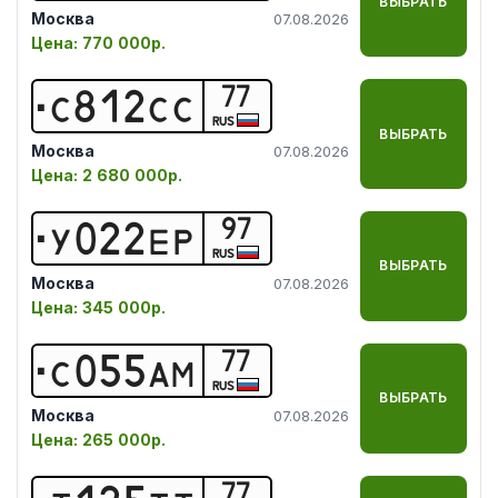
ВЫБРАТЬ
Москва
07.08.2026
Цена:
770 000р.
77
С
8
1
2
С
С
RUS
ВЫБРАТЬ
Москва
07.08.2026
Цена:
2 680 000р.
97
У
0
2
2
Е
Р
RUS
ВЫБРАТЬ
Москва
07.08.2026
Цена:
345 000р.
77
С
0
5
5
А
М
RUS
ВЫБРАТЬ
Москва
07.08.2026
Цена:
265 000р.
77