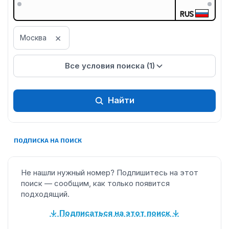
RUS
×
Москва
Все условия поиска (1)
Найти
ПОДПИСКА НА ПОИСК
Не нашли нужный номер? Подпишитесь на этот
поиск — сообщим, как только появится
подходящий.
↓ Подписаться на этот поиск ↓