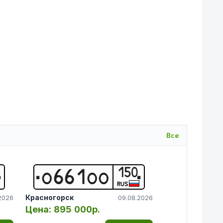
Все
150
О
6
6
1
О
О
RUS
Красногорск
2026
09.08.2026
Цена:
895 000р.