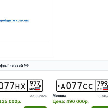
ерейдите ко всем
фры" по всей РФ
977
799
0
7
7
Н
Х
А
0
7
7
С
С
RUS
RUS
Москва
09.08.2026
09.08.
135 000р.
Цена:
490 000р.