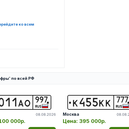
ерейдите ко всем
фры" по всей РФ
997
777
0
1
1
А
О
К
4
5
5
К
К
RUS
RUS
Москва
08.08.2026
08.08.
100 000р.
Цена:
395 000р.