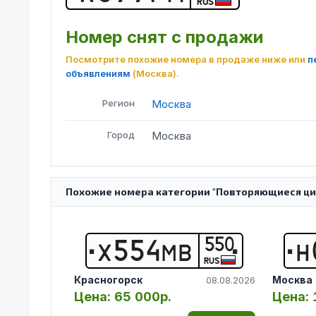
RUS
Номер снят с продажи
Посмотрите похожие номера в продаже ниже или
п
объявлениям
(Москва)
.
Регион
Москва
Город
Москва
Похожие номера категории "Повторяющиеся ци
550
Х
5
5
4
М
В
Н
RUS
Красногорск
Москва
08.08.2026
Цена:
65 000р.
Цена: