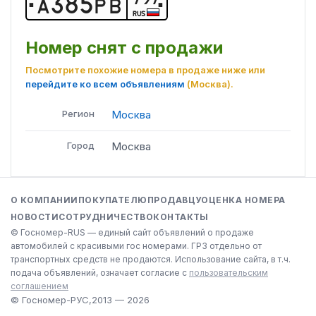
А
3
8
5
Р
В
RUS
Номер снят с продажи
Посмотрите похожие номера в продаже ниже или
перейдите ко всем объявлениям
(Москва)
.
Регион
Москва
Город
Москва
О КОМПАНИИ
ПОКУПАТЕЛЮ
ПРОДАВЦУ
ОЦЕНКА НОМЕРА
НОВОСТИ
СОТРУДНИЧЕСТВО
КОНТАКТЫ
© Госномер-RUS — единый сайт объявлений о продаже
автомобилей с красивыми гос номерами. ГРЗ отдельно от
транспортных средств не продаются. Использование сайта, в т.ч.
подача объявлений, означает согласие с
пользовательским
соглашением
© Госномер-РУС,
2013 — 2026