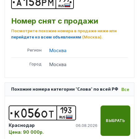
А
1
5
8
Р
М
RUS
Номер снят с продажи
Посмотрите похожие номера в продаже ниже или
перейдите ко всем объявлениям
(Москва)
.
Регион
Москва
Город
Москва
Похожие номера категории "Слова" по всей РФ
Все
193
К
0
5
6
О
Т
RUS
ВЫБРАТЬ
Краснодар
06.08.2026
Цена:
90 000р.