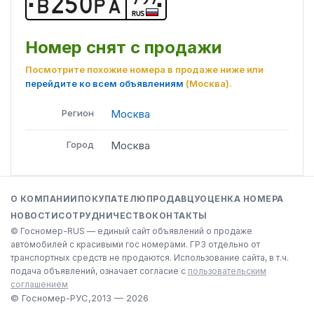
В
2
5
0
Р
А
RUS
Номер снят с продажи
Посмотрите похожие номера в продаже ниже или
перейдите ко всем объявлениям
(Москва)
.
Регион
Москва
Город
Москва
О КОМПАНИИ
ПОКУПАТЕЛЮ
ПРОДАВЦУ
ОЦЕНКА НОМЕРА
НОВОСТИ
СОТРУДНИЧЕСТВО
КОНТАКТЫ
© Госномер-RUS — единый сайт объявлений о продаже
автомобилей с красивыми гос номерами. ГРЗ отдельно от
транспортных средств не продаются. Использование сайта, в т.ч.
подача объявлений, означает согласие с
пользовательским
соглашением
© Госномер-РУС,
2013 — 2026