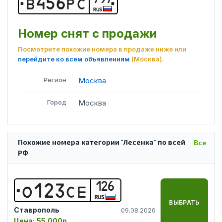
В
4
5
6
Р
С
RUS
Номер снят с продажи
Посмотрите похожие номера в продаже ниже или
перейдите ко всем объявлениям
(Москва)
.
Регион
Москва
Город
Москва
Похожие номера категории "Лесенка" по всей
Все
РФ
126
О
1
2
3
С
Е
RUS
ВЫБРАТЬ
Ставрополь
09.08.2026
Цена:
55 000р.