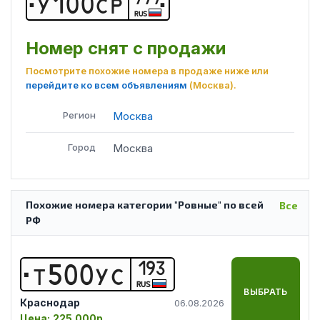
У
1
0
0
С
Р
RUS
Номер снят с продажи
Посмотрите похожие номера в продаже ниже или
перейдите ко всем объявлениям
(Москва)
.
Регион
Москва
Город
Москва
Похожие номера категории "Ровные" по всей
Все
РФ
193
Т
5
0
0
У
С
RUS
ВЫБРАТЬ
Краснодар
06.08.2026
Цена:
225 000р.