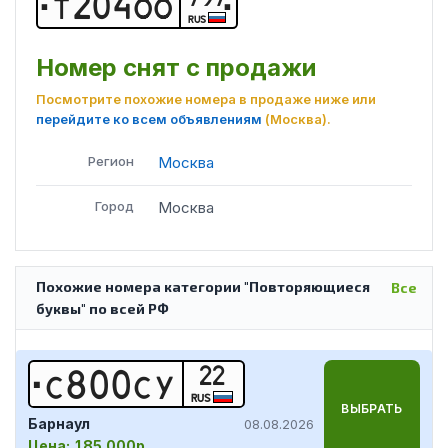
Т
2
0
4
О
О
RUS
Номер снят с продажи
Посмотрите похожие номера в продаже ниже или
перейдите ко всем объявлениям
(Москва)
.
Регион
Москва
Город
Москва
Похожие номера категории "Повторяющиеся
Все
буквы" по всей РФ
22
С
8
0
0
С
У
RUS
ВЫБРАТЬ
Барнаул
08.08.2026
Цена:
185 000р.