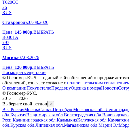
Т
0
2
0
С
С
26
RUS
Ставрополь
07.08.2026
Цена:
145 000р.
ВЫБРАТЬ
В
0
3
0
Т
А
797
RUS
Москва
07.08.2026
Цена:
120 000р.
ВЫБРАТЬ
Посмотреть еще такие
© Госномер-RUS — единый сайт объявлений о продаже автомоби
объявлений, означает согласие с
пользовательским соглашение
О компании
Покупателю
Продавцу
Оценка номера
Новости
Сотр
© Госномер-РУС,
2013 — 2026
Выберите свой регион
×
Вся Россия
Москва
Санкт-Петербург
Московская обл.
Ленинградс
обл.
Бурятия
Владимирская обл.
Волгоградская обл.
Вологодская 
Респ.
Калининградская обл.
Калмыкия
Калужская обл.
Камчатски
обл.
Курская обл.
Липецкая обл.
Магаданская обл.
Марий Эл
Морд