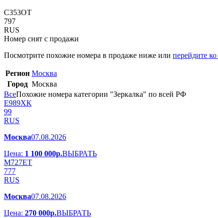
С
3
5
3
О
Т
797
RUS
Номер снят с продажи
Посмотрите похожие номера в продаже ниже или
перейдите ко
Регион
Москва
Город
Москва
Все
Похожие номера категории "Зеркалка" по всей РФ
Е
9
8
9
Х
К
99
RUS
Москва
07.08.2026
Цена:
1 100 000р.
ВЫБРАТЬ
М
7
2
7
Е
Т
777
RUS
Москва
07.08.2026
Цена:
270 000р.
ВЫБРАТЬ