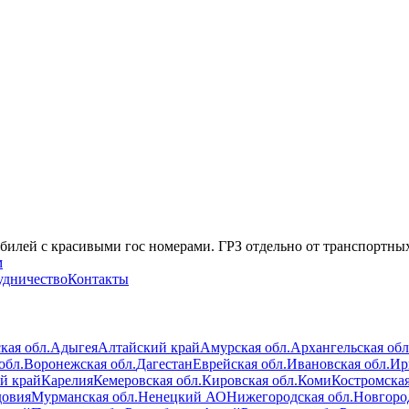
лей с красивыми гос номерами. ГРЗ отдельно от транспортных с
м
удничество
Контакты
кая обл.
Адыгея
Алтайский край
Амурская обл.
Архангельская обл
обл.
Воронежская обл.
Дагестан
Еврейская обл.
Ивановская обл.
Ир
й край
Карелия
Кемеровская обл.
Кировская обл.
Коми
Костромская
овия
Мурманская обл.
Ненецкий АО
Нижегородская обл.
Новгород