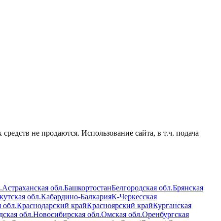
редств не продаются. Использование сайта, в т.ч. подача
.
Астраханская обл.
Башкортостан
Белгородская обл.
Брянская
кутская обл.
Кабардино-Балкария
К-Черкесская
 обл.
Краснодарский край
Красноярский край
Курганская
ская обл.
Новосибирская обл.
Омская обл.
Оренбургская