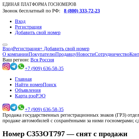
ЕДИНАЯ ПЛАТФОРМА ГОСНОМЕРОВ
Звонок бесплатный по РФ:
8 (800) 333-72-23
Вход
Регистрация
Добавить свой номер
Вход
Регистрация
+ Добавить свой номер
О компании
Покупателю
Продавцу
Новости
Сотрудничество
Кон
Ваш регион:
Вся Россия
+7 (909) 636-58-35
Главная
Найти номер
Поиск
Объявления
Карта рэо
РЭО
+7 (909) 636-58-35
Продажа государственных регистрационных знаков (ГРЗ) отдел
продаже автомобилей с сохранёнными за ними госномерами; сд
Номер
С353ОТ797
—
снят с продажи