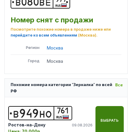
В
0
8
0
В
Е
RUS
Номер снят с продажи
Посмотрите похожие номера в продаже ниже или
перейдите ко всем объявлениям
(Москва)
.
Регион
Москва
Город
Москва
Похожие номера категории "Зеркалка" по всей
Все
РФ
761
В
9
4
9
Н
О
RUS
ВЫБРАТЬ
Ростов-на-Дону
09.08.2026
Цена:
70 000р.