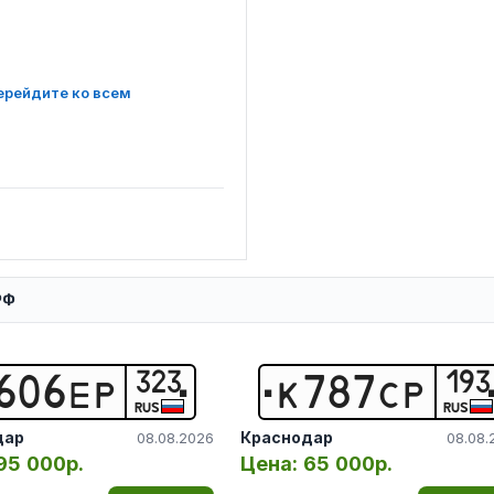
ерейдите ко всем
РФ
323
193
6
0
6
Е
Р
К
7
8
7
С
Р
RUS
RUS
дар
Краснодар
08.08.2026
08.08.
95 000р.
Цена:
65 000р.