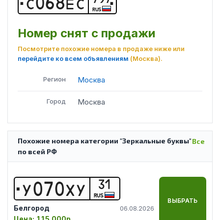
С
0
6
8
Е
С
RUS
Номер снят с продажи
Посмотрите похожие номера в продаже ниже или
перейдите ко всем объявлениям
(Москва)
.
Регион
Москва
Город
Москва
Похожие номера категории "Зеркальные буквы"
Все
по всей РФ
31
У
0
7
0
Х
У
RUS
ВЫБРАТЬ
Белгород
06.08.2026
Цена:
115 000р.