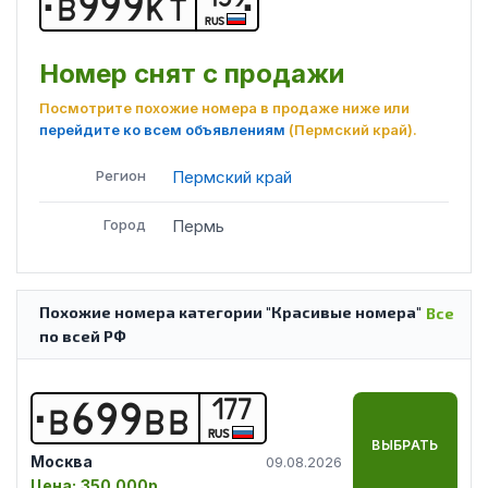
В
9
9
9
К
Т
RUS
Номер снят с продажи
Посмотрите похожие номера в продаже ниже или
перейдите ко всем объявлениям
(Пермский край)
.
Регион
Пермский край
Город
Пермь
Похожие номера категории "Красивые номера"
Все
по всей РФ
177
В
6
9
9
В
В
RUS
ВЫБРАТЬ
Москва
09.08.2026
Цена:
350 000р.