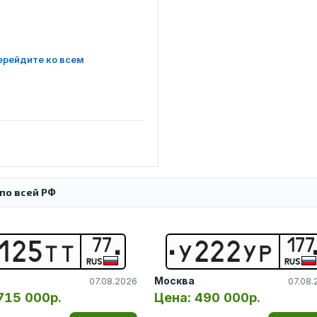
ерейдите ко всем
по всей РФ
77
177
1
2
5
Т
Т
У
2
2
2
У
Р
RUS
RUS
Москва
07.08.2026
07.08.
715 000р.
Цена:
490 000р.