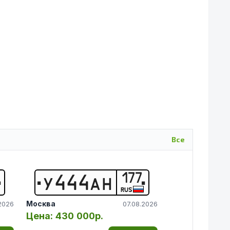
Все
177
У
4
4
4
А
Н
RUS
Москва
2026
07.08.2026
Цена:
430 000р.