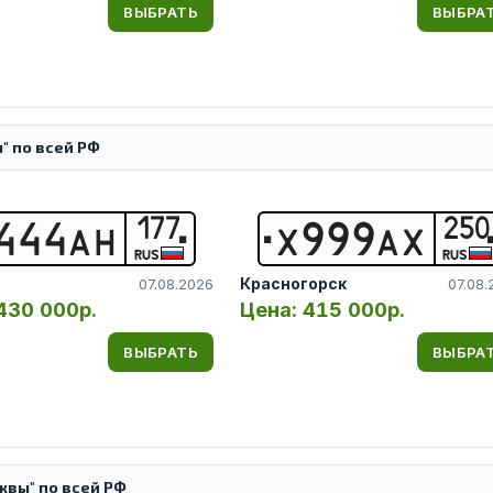
ВЫБРАТЬ
ВЫБРА
" по всей РФ
177
250
4
4
4
А
Н
Х
9
9
9
А
Х
RUS
RUS
Красногорск
07.08.2026
07.08.
430 000р.
Цена:
415 000р.
ВЫБРАТЬ
ВЫБРА
вы" по всей РФ