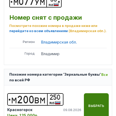
М
0
7
7
У
М
RUS
Номер снят с продажи
Посмотрите похожие номера в продаже ниже или
перейдите ко всем объявлениям
(Владимирская обл.)
.
Регион
Владимирская обл.
Город
Владимир
Похожие номера категории "Зеркальные буквы"
Все
по всей РФ
250
М
2
0
0
В
М
RUS
ВЫБРАТЬ
Красногорск
09.08.2026
Цена:
125 000р.