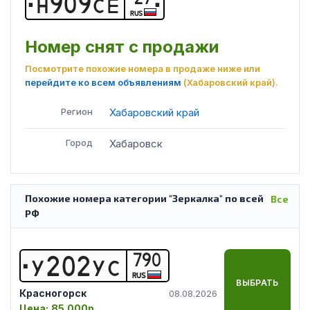
Н
9
0
9
С
Е
RUS
Номер снят с продажи
Посмотрите похожие номера в продаже ниже или
перейдите ко всем объявлениям
(Хабаровский край)
.
Регион
Хабаровский край
Город
Хабаровск
Похожие номера категории "Зеркалка" по всей
Все
РФ
790
У
2
0
2
У
С
RUS
ВЫБРАТЬ
Красногорск
08.08.2026
Цена:
85 000р.