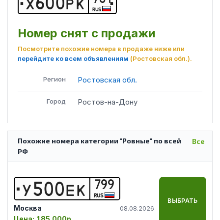
Х
6
0
0
Р
К
RUS
Номер снят с продажи
Посмотрите похожие номера в продаже ниже или
перейдите ко всем объявлениям
(Ростовская обл.)
.
Регион
Ростовская обл.
Город
Ростов-на-Дону
Похожие номера категории "Ровные" по всей
Все
РФ
799
У
5
0
0
Е
К
RUS
ВЫБРАТЬ
Москва
08.08.2026
Цена:
185 000р.