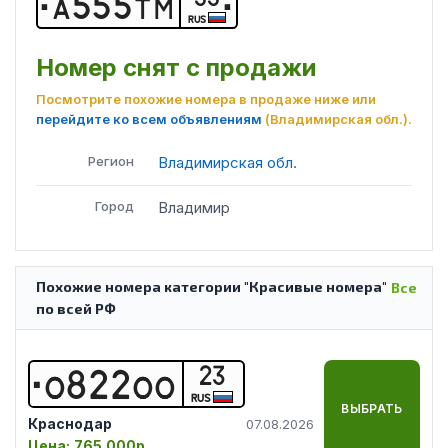
А
5
5
5
Т
М
RUS
Номер снят с продажи
Посмотрите похожие номера в продаже ниже или
перейдите ко всем объявлениям
(Владимирская обл.)
.
Регион
Владимирская обл.
Город
Владимир
Похожие номера категории "Красивые номера"
Все
по всей РФ
23
О
8
2
2
О
О
RUS
ВЫБРАТЬ
Краснодар
07.08.2026
Цена:
765 000р.