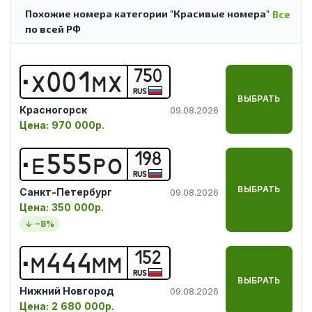
Похожие номера категории "Красивые номера"
Все
по всей РФ
750
Х
0
0
1
М
Х
RUS
ВЫБРАТЬ
Красногорск
09.08.2026
Цена:
970 000р.
198
Е
5
5
5
Р
О
RUS
ВЫБРАТЬ
Санкт-Петербург
09.08.2026
Цена:
350 000р.
↓ −
8
%
152
М
4
4
4
М
М
RUS
ВЫБРАТЬ
Нижний Новгород
09.08.2026
Цена:
2 680 000р.