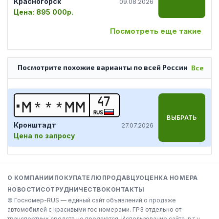
Красногорск
09.08.2026
Цена:
895 000р.
Посмотреть еще такие
Посмотрите похожие варианты по всей России
Все
47
М
*
*
*
М
М
RUS
ВЫБРАТЬ
Кронштадт
27.07.2026
Цена по запросу
О КОМПАНИИ
ПОКУПАТЕЛЮ
ПРОДАВЦУ
ОЦЕНКА НОМЕРА
НОВОСТИ
СОТРУДНИЧЕСТВО
КОНТАКТЫ
© Госномер-RUS — единый сайт объявлений о продаже
автомобилей с красивыми гос номерами. ГРЗ отдельно от
транспортных средств не продаются. Использование сайта, в т.ч.