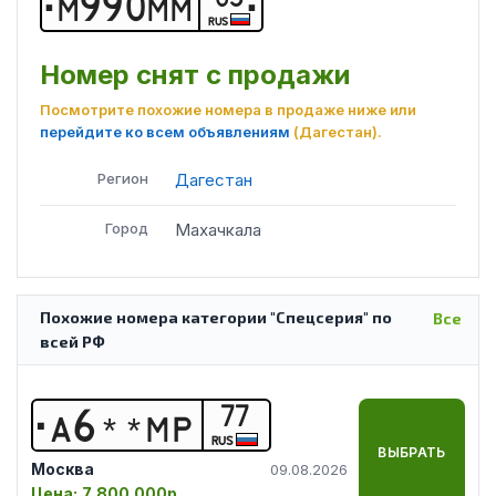
М
9
9
0
М
М
RUS
Номер снят с продажи
Посмотрите похожие номера в продаже ниже или
перейдите ко всем объявлениям
(Дагестан)
.
Регион
Дагестан
Город
Махачкала
Похожие номера категории "Спецсерия" по
Все
всей РФ
77
А
6
*
*
М
Р
RUS
ВЫБРАТЬ
Москва
09.08.2026
Цена:
7 800 000р.