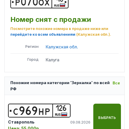
Р
0
7
0
О
Х
RUS
Номер снят с продажи
Посмотрите похожие номера в продаже ниже или
перейдите ко всем объявлениям
(Калужская обл.)
.
Регион
Калужская обл.
Город
Калуга
Похожие номера категории "Зеркалка" по всей
Все
РФ
126
С
9
6
9
Н
Р
RUS
ВЫБРАТЬ
Ставрополь
09.08.2026
Цена:
55 000р.