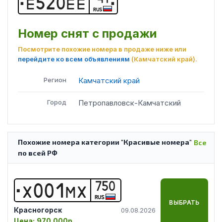
Е
5
2
0
Е
Е
RUS
Номер снят с продажи
Посмотрите похожие номера в продаже ниже или
перейдите ко всем объявлениям
(Камчатский край)
.
Регион
Камчатский край
Город
Петропавловск-Камчатский
Похожие номера категории "Красивые номера"
Все
по всей РФ
750
Х
0
0
1
М
Х
RUS
ВЫБРАТЬ
Красногорск
09.08.2026
Цена:
970 000р.