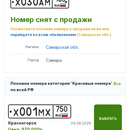
Х
0
3
0
А
М
RUS
Номер снят с продажи
Посмотрите похожие номера в продаже ниже или
перейдите ко всем объявлениям
(Самарская обл.)
.
Регион
Самарская обл.
Город
Самара
Похожие номера категории "Красивые номера"
Все
по всей РФ
750
Х
0
0
1
М
Х
RUS
ВЫБРАТЬ
Красногорск
09.08.2026
Цена:
970 000р.