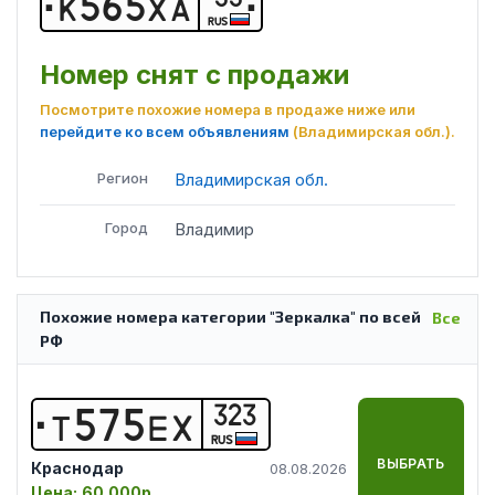
К
5
6
5
Х
А
RUS
Номер снят с продажи
Посмотрите похожие номера в продаже ниже или
перейдите ко всем объявлениям
(Владимирская обл.)
.
Регион
Владимирская обл.
Город
Владимир
Похожие номера категории "Зеркалка" по всей
Все
РФ
323
Т
5
7
5
Е
Х
RUS
ВЫБРАТЬ
Краснодар
08.08.2026
Цена:
60 000р.