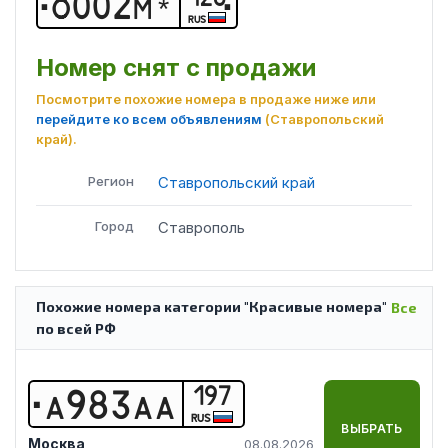
О
0
0
2
М
*
RUS
Номер снят с продажи
Посмотрите похожие номера в продаже ниже или
перейдите ко всем объявлениям
(Ставропольский
край)
.
Регион
Ставропольский край
Город
Ставрополь
Похожие номера категории "Красивые номера"
Все
по всей РФ
197
А
9
8
3
А
А
RUS
ВЫБРАТЬ
Москва
08.08.2026