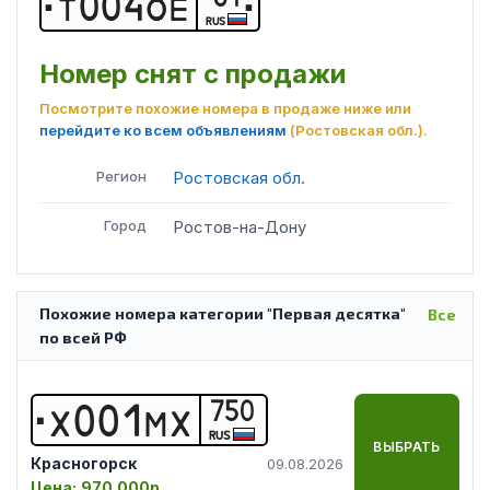
Т
0
0
4
О
Е
RUS
Номер снят с продажи
Посмотрите похожие номера в продаже ниже или
перейдите ко всем объявлениям
(Ростовская обл.)
.
Регион
Ростовская обл.
Город
Ростов-на-Дону
Похожие номера категории "Первая десятка"
Все
по всей РФ
750
Х
0
0
1
М
Х
RUS
ВЫБРАТЬ
Красногорск
09.08.2026
Цена:
970 000р.