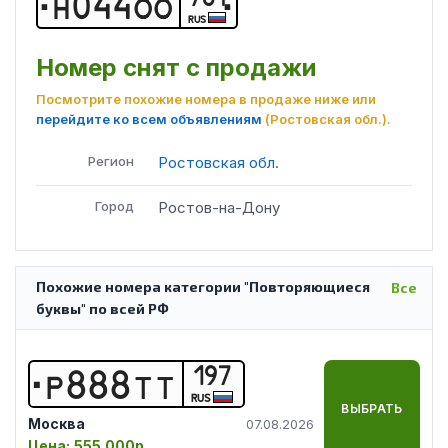
Н
0
4
4
О
О
RUS
Номер снят с продажи
Посмотрите похожие номера в продаже ниже или
перейдите ко всем объявлениям
(Ростовская обл.)
.
Регион
Ростовская обл.
Город
Ростов-на-Дону
Похожие номера категории "Повторяющиеся
Все
буквы" по всей РФ
197
Р
8
8
8
Т
Т
RUS
ВЫБРАТЬ
Москва
07.08.2026
Цена:
555 000р.