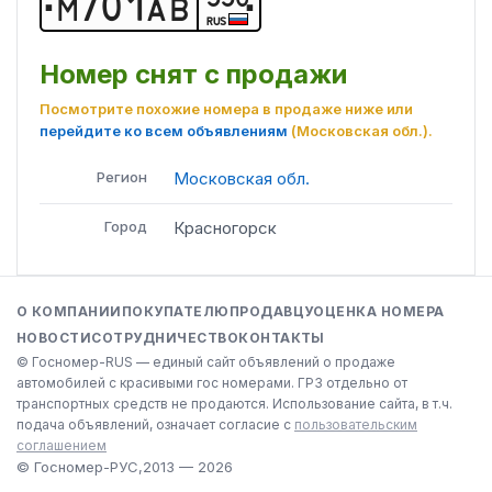
М
7
0
1
А
В
RUS
Номер снят с продажи
Посмотрите похожие номера в продаже ниже или
перейдите ко всем объявлениям
(Московская обл.)
.
Регион
Московская обл.
Город
Красногорск
О КОМПАНИИ
ПОКУПАТЕЛЮ
ПРОДАВЦУ
ОЦЕНКА НОМЕРА
НОВОСТИ
СОТРУДНИЧЕСТВО
КОНТАКТЫ
© Госномер-RUS — единый сайт объявлений о продаже
автомобилей с красивыми гос номерами. ГРЗ отдельно от
транспортных средств не продаются. Использование сайта, в т.ч.
подача объявлений, означает согласие с
пользовательским
соглашением
© Госномер-РУС,
2013 — 2026