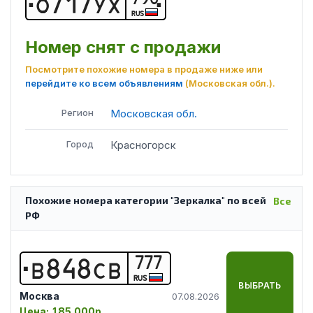
О
7
1
7
У
Х
RUS
Номер снят с продажи
Посмотрите похожие номера в продаже ниже или
перейдите ко всем объявлениям
(Московская обл.)
.
Регион
Московская обл.
Город
Красногорск
Похожие номера категории "Зеркалка" по всей
Все
РФ
777
В
8
4
8
С
В
RUS
ВЫБРАТЬ
Москва
07.08.2026
Цена:
185 000р.