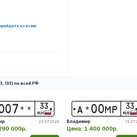
ерейдите ко всем
, 133) по всей РФ
33
33
0
0
7
*
*
А
*
0
0
М
Р
RUS
RUS
ир
Владимир
22.07.2026
13.07
290 000р.
Цена:
1 400 000р.