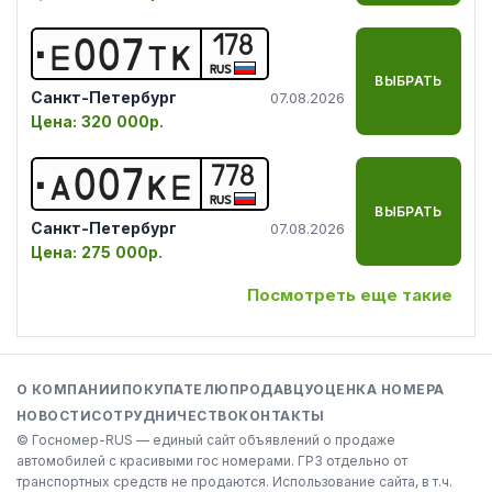
178
Е
0
0
7
Т
К
RUS
ВЫБРАТЬ
Санкт-Петербург
07.08.2026
Цена:
320 000р.
778
А
0
0
7
К
Е
RUS
ВЫБРАТЬ
Санкт-Петербург
07.08.2026
Цена:
275 000р.
Посмотреть еще такие
О КОМПАНИИ
ПОКУПАТЕЛЮ
ПРОДАВЦУ
ОЦЕНКА НОМЕРА
НОВОСТИ
СОТРУДНИЧЕСТВО
КОНТАКТЫ
© Госномер-RUS — единый сайт объявлений о продаже
автомобилей с красивыми гос номерами. ГРЗ отдельно от
транспортных средств не продаются. Использование сайта, в т.ч.