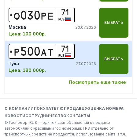
71
О
0
3
0
Р
Е
RUS
ВЫБРАТЬ
Москва
30.07.2026
Цена:
100 000р.
71
Р
5
0
0
А
Т
RUS
ВЫБРАТЬ
Тула
27.07.2026
Цена:
180 000р.
Посмотреть еще такие
О КОМПАНИИ
ПОКУПАТЕЛЮ
ПРОДАВЦУ
ОЦЕНКА НОМЕРА
НОВОСТИ
СОТРУДНИЧЕСТВО
КОНТАКТЫ
© Госномер-RUS — единый сайт объявлений о продаже
автомобилей с красивыми гос номерами. ГРЗ отдельно от
транспортных средств не продаются. Использование сайта, в т.ч.