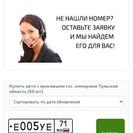
Купить авто с красивыми гос. номерами Тульская
область (50 шт)
71
Е
0
0
5
У
Е
RUS