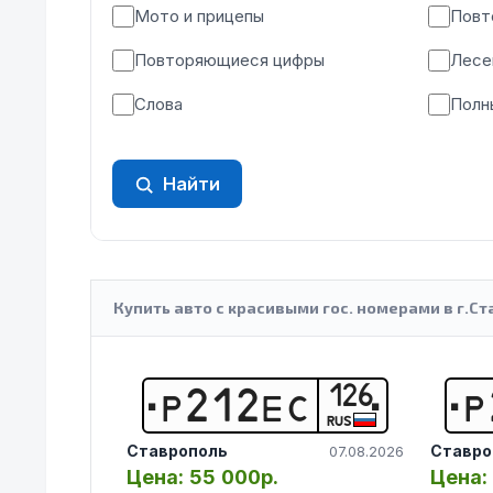
Мото и прицепы
Повт
Повторяющиеся цифры
Лесе
Слова
Полн
Найти
Купить авто с красивыми гос. номерами в г.Ст
126
Р
2
1
2
Е
С
Р
RUS
Ставрополь
Ставро
07.08.2026
Цена:
55 000р.
Цена: