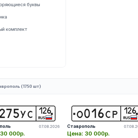
оряющиеся буквы
нка
ый комплект
аврополь (1750 шт)
126
126
2
7
5
У
С
О
0
1
6
С
Р
RUS
RUS
поль
Ставрополь
07.08.2026
07.08.
30 000р.
Цена:
30 000р.