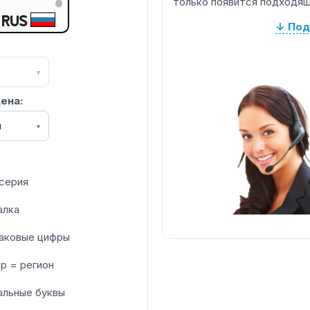
только появится подходящ
RUS
↓ Под
▾
ена:
я
▾
серия
алка
аковые цифры
р = регион
альные буквы