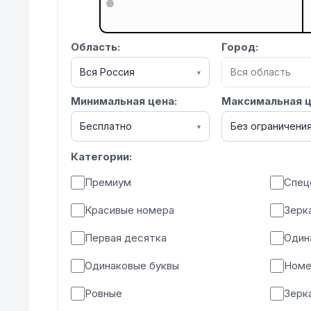
Область:
Город:
Вся Россия
Вся область
▾
Минимальная цена:
Максимальная ц
Бесплатно
Без ограничени
▾
Категории:
Премиум
Спец
Красивые номера
Зерк
Первая десятка
Один
Одинаковые буквы
Номе
Ровные
Зерк