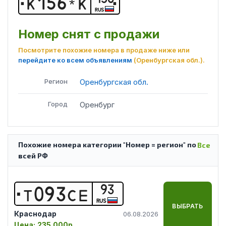
К
1
5
6
*
К
RUS
Номер снят с продажи
Посмотрите похожие номера в продаже ниже или
перейдите ко всем объявлениям
(Оренбургская обл.)
.
Регион
Оренбургская обл.
Город
Оренбург
Похожие номера категории "Номер = регион" по
Все
всей РФ
93
Т
0
9
3
С
Е
RUS
ВЫБРАТЬ
Краснодар
06.08.2026
Цена:
235 000р.