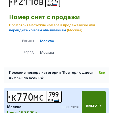
Р
2
1
1
О
В
RUS
Номер снят с продажи
Посмотрите похожие номера в продаже ниже или
перейдите ко всем объявлениям
(Москва)
.
Регион
Москва
Город
Москва
Похожие номера категории "Повторяющиеся
Все
цифры" по всей РФ
799
К
7
7
0
М
С
RUS
ВЫБРАТЬ
Москва
08.08.2026
Цена:
160 000р.