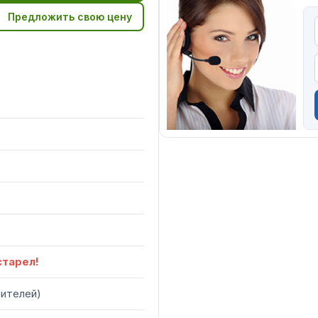
Предложить свою цену
старел!
тителей
)