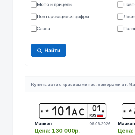
Мото и прицепы
Повт
Повторяющиеся цифры
Лесе
Слова
Полн
Найти
Купить авто с красивыми гос. номерами в г.Ма
01
*
1
0
1
А
С
*
RUS
Майкоп
Майкоп
08.08.2026
Цена:
130 000р.
Цена: