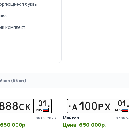
оряющиеся буквы
нка
ый комплект
йкоп (66 шт)
01
01
8
8
8
С
К
А
1
0
0
Р
Х
RUS
RUS
Майкоп
08.08.2026
07.08.
650 000р.
Цена:
650 000р.