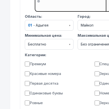
Область:
Город:
01
-
Адыгея
Майкоп
▾
Минимальная цена:
Максимальная ц
Бесплатно
Без ограничени
▾
Категории:
Премиум
Спец
Красивые номера
Зерк
Первая десятка
Один
Одинаковые буквы
Номе
Ровные
Зерк