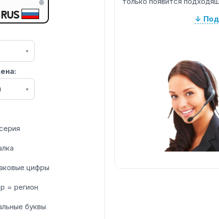
только появится подходящ
RUS
↓ Под
▾
ена:
я
▾
серия
алка
аковые цифры
р = регион
альные буквы