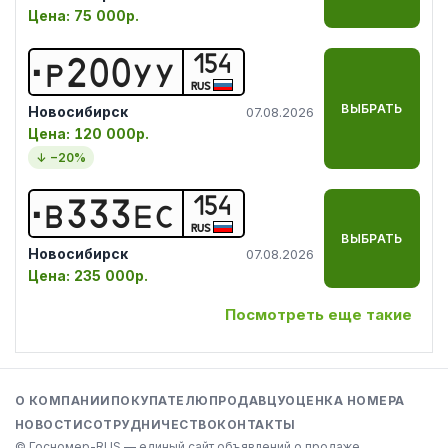
Цена:
75 000р.
154
Р
2
0
0
У
У
RUS
ВЫБРАТЬ
Новосибирск
07.08.2026
Цена:
120 000р.
↓ −
20
%
154
В
3
3
3
Е
С
RUS
ВЫБРАТЬ
Новосибирск
07.08.2026
Цена:
235 000р.
Посмотреть еще такие
О КОМПАНИИ
ПОКУПАТЕЛЮ
ПРОДАВЦУ
ОЦЕНКА НОМЕРА
НОВОСТИ
СОТРУДНИЧЕСТВО
КОНТАКТЫ
© Госномер-RUS — единый сайт объявлений о продаже