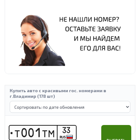
Купить авто с красивыми гос. номерами в
г.Владимир (178 шт)
33
Т
0
0
1
Т
М
RUS